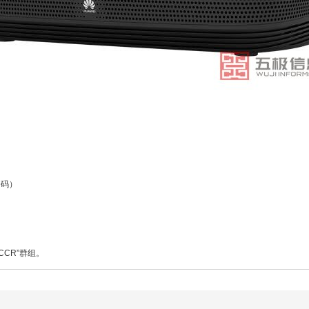
条码）
ry-CCR”群组。